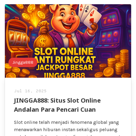
Jingga888
Jul 16, 2025
JINGGA888: Situs Slot Online
Andalan Para Pencari Cuan
Slot online telah menjadi fenomena global yang
menawarkan hiburan instan sekaligus peluang