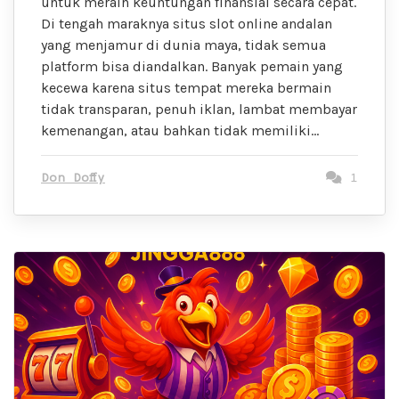
untuk meraih keuntungan finansial secara cepat.
Di tengah maraknya situs slot online andalan
yang menjamur di dunia maya, tidak semua
platform bisa diandalkan. Banyak pemain yang
kecewa karena situs tempat mereka bermain
tidak transparan, penuh iklan, lambat membayar
kemenangan, atau bahkan tidak memiliki…
Don Doffy
1