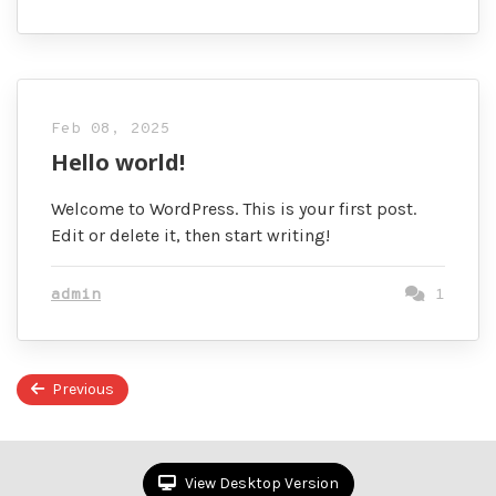
Feb 08, 2025
Hello world!
Welcome to WordPress. This is your first post.
Edit or delete it, then start writing!
admin
1
Previous
P
15
of
15
View Desktop Version