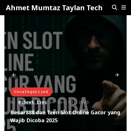
Ahmet Mumtaz Taylan Tech
Uncategorized
By
Mihawk Eyes
on
Dec 03, 2025
Besar888 dan Tren Slot Online Gacor yang
Wajib Dicoba 2025