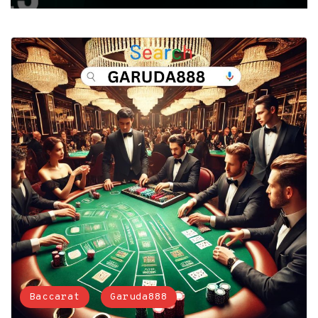
Baccarat
Garuda888