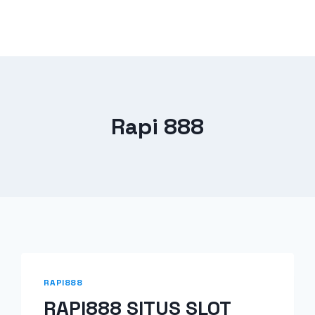
Rapi 888
RAPI888
RAPI888 SITUS SLOT