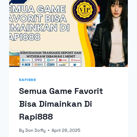
RAPI888
Semua Game Favorit
Bisa Dimainkan Di
Rapi888
By
Don Doffy
April 28, 2025