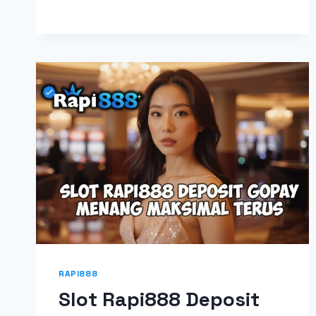
DI
RAPI888
RAPI888
Slot Rapi888 Deposit