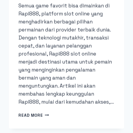
Semua game favorit bisa dimainkan di
Rapi888, platform slot online yang
menghadirkan berbagai pilihan
permainan dari provider terbaik dunia.
Dengan teknologi mutakhir, transaksi
cepat, dan layanan pelanggan
profesional, Rapi888 slot online
menjadi destinasi utama untuk pemain
yang menginginkan pengalaman
bermain yang aman dan
menguntungkan. Artikel ini akan
membahas lengkap keunggulan
Rapi888, mulai dari kemudahan akses,…
SEMUA
READ MORE
GAME
FAVORIT
BISA