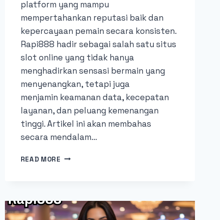
platform yang mampu
mempertahankan reputasi baik dan
kepercayaan pemain secara konsisten.
Rapi888 hadir sebagai salah satu situs
slot online yang tidak hanya
menghadirkan sensasi bermain yang
menyenangkan, tetapi juga
menjamin keamanan data, kecepatan
layanan, dan peluang kemenangan
tinggi. Artikel ini akan membahas
secara mendalam…
RAPI888
READ MORE
SLOT
ONLINE
PALING
GACOR
DAN
AMAN