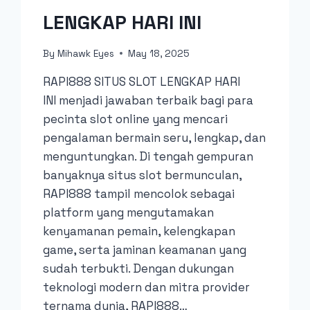
LENGKAP HARI INI
By
Mihawk Eyes
May 18, 2025
RAPI888 SITUS SLOT LENGKAP HARI
INI menjadi jawaban terbaik bagi para
pecinta slot online yang mencari
pengalaman bermain seru, lengkap, dan
menguntungkan. Di tengah gempuran
banyaknya situs slot bermunculan,
RAPI888 tampil mencolok sebagai
platform yang mengutamakan
kenyamanan pemain, kelengkapan
game, serta jaminan keamanan yang
sudah terbukti. Dengan dukungan
teknologi modern dan mitra provider
ternama dunia, RAPI888…