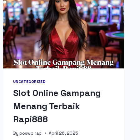
UNCATEGORIZED
Slot Online Gampang
Menang Terbaik
Rapi888
By
poswp rapi
April 26, 2025