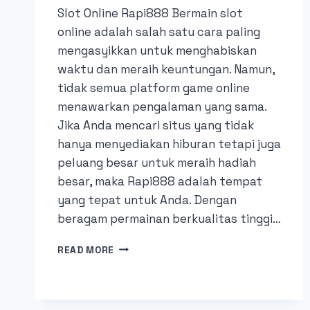
Slot Online Rapi888 Bermain slot
online adalah salah satu cara paling
mengasyikkan untuk menghabiskan
waktu dan meraih keuntungan. Namun,
tidak semua platform game online
menawarkan pengalaman yang sama.
Jika Anda mencari situs yang tidak
hanya menyediakan hiburan tetapi juga
peluang besar untuk meraih hadiah
besar, maka Rapi888 adalah tempat
yang tepat untuk Anda. Dengan
beragam permainan berkualitas tinggi…
SLOT
READ MORE
ONLINE
RAPI888
MENAWARKAN
HADIAH