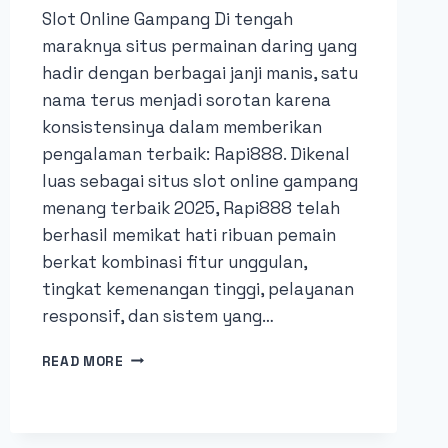
Slot Online Gampang Di tengah
maraknya situs permainan daring yang
hadir dengan berbagai janji manis, satu
nama terus menjadi sorotan karena
konsistensinya dalam memberikan
pengalaman terbaik: Rapi888. Dikenal
luas sebagai situs slot online gampang
menang terbaik 2025, Rapi888 telah
berhasil memikat hati ribuan pemain
berkat kombinasi fitur unggulan,
tingkat kemenangan tinggi, pelayanan
responsif, dan sistem yang…
SLOT
READ MORE
ONLINE
GAMPANG
MENANG
TERBAIK