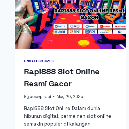
UNCATEGORIZED
Rapi888 Slot Online
Resmi Gacor
By
poswp rapi
May 20, 2025
Rapi888 Slot Online Dalam dunia
hiburan digital, permainan slot online
semakin populer di kalangan