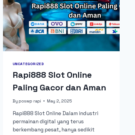
UNCATEGORIZED
Rapi888 Slot Online
Paling Gacor dan Aman
By
poswp rapi
May 2, 2025
Rapi888 Slot Online Dalam industri
permainan digital yang terus
berkembang pesat, hanya sedikit