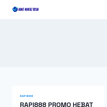
Skip
to
content
RAPI888
RAPI888 PROMO HEBAT