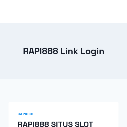
RAPI888 Link Login
RAPI888
RAPI888 SITUS SLOT