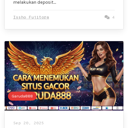
melakukan deposit…
Issho Fujitora
4
Garuda888
Sep 20, 2025