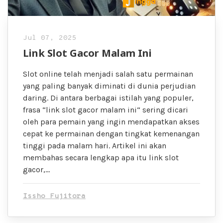
Jul 07, 2025
Link Slot Gacor Malam Ini
Slot online telah menjadi salah satu permainan
yang paling banyak diminati di dunia perjudian
daring. Di antara berbagai istilah yang populer,
frasa “link slot gacor malam ini“ sering dicari
oleh para pemain yang ingin mendapatkan akses
cepat ke permainan dengan tingkat kemenangan
tinggi pada malam hari. Artikel ini akan
membahas secara lengkap apa itu link slot
gacor,…
Issho Fujitora