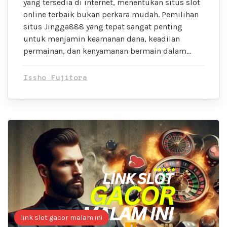
yang tersedia di internet, menentukan situs slot
online terbaik bukan perkara mudah. Pemilihan
situs Jingga888 yang tepat sangat penting
untuk menjamin keamanan dana, keadilan
permainan, dan kenyamanan bermain dalam…
Issho Fujitora
link slot gacor malam ini