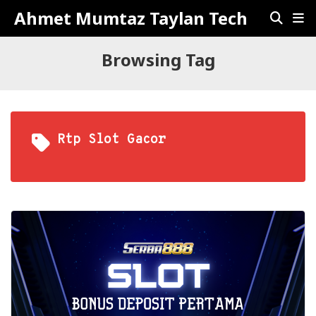
Ahmet Mumtaz Taylan Tech
Browsing Tag
Rtp Slot Gacor