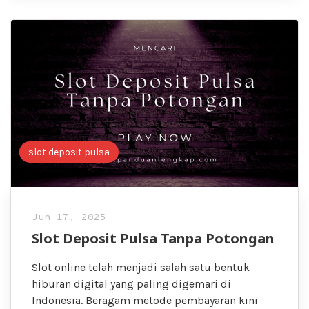
slot deposit pulsa
Jun 17, 2025
Slot Deposit Pulsa Tanpa Potongan
Slot online telah menjadi salah satu bentuk
hiburan digital yang paling digemari di
Indonesia. Beragam metode pembayaran kini