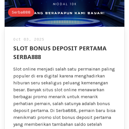
Serba888
Oct 03, 2025
SLOT BONUS DEPOSIT PERTAMA
SERBA888
Slot online menjadi salah satu permainan paling
populer di era digital karena menghadirkan
hiburan seru sekaligus peluang kemenangan
besar. Banyak situs slot online menawarkan
berbagai promo menarik untuk menarik
perhatian pemain, salah satunya adalah bonus
deposit pertama. Di Serba888, pemain baru bisa
menikmati promo slot bonus deposit pertama
yang memberikan tambahan saldo setelah