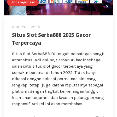
Uncategorized
Aug 06, 2025
Situs Slot Serba888 2025 Gacor
Terpercaya
Situs Slot Serba888 Di tengah persaingan sengit
antar situs judi online, Serba888 hadir sebagai
salah satu situs slot gacor terpercaya yang
semakin bersinar di tahun 2025. Tidak hanya
dikenal dengan koleksi permainan slot yang
lengkap, tetapi juga karena reputasinya sebagai
platform dengan tingkat kemenangan tinggi,
keamanan terjamin, dan layanan pelanggan yang
responsif. Artikel ini akan membahas…