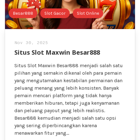
Besar888
Slot Gacor
Slot Online
Nov 30, 2025
Situs Slot Maxwin Besar888
Situs Slot Maxwin Besar888 menjadi salah satu
pilihan yang semakin dikenal oleh para pemain
yang mengutamakan kestabilan permainan dan
peluang menang yang lebih konsisten. Banyak
pemain mencari platform yang tidak hanya
memberikan hiburan, tetapi juga kenyamanan
dan peluang payout yang lebih realistis.
Besar888 kemudian menjadi salah satu opsi
yang sering diperbincangkan karena
menawarkan fitur yang…