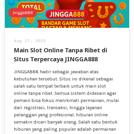
Jingga888
Aug 27, 2025
Main Slot Online Tanpa Ribet di
Situs Terpercaya JINGGA888
JINGGA888 hadir sebagai jawaban atas
kebutuhan tersebut. Situs ini dikenal sebagai
salah satu tempat terbaik untuk main slot
online tanpa ribet. Semua sistem didesain agar
pemain bisa fokus menikmati permainan, mulai
dari registrasi, transaksi, hingga layanan
pelanggan yang profesional. hiburan online
semakin dicari banyak orang. Salah satu bentuk
hiburan yang paling populer adalah permainan