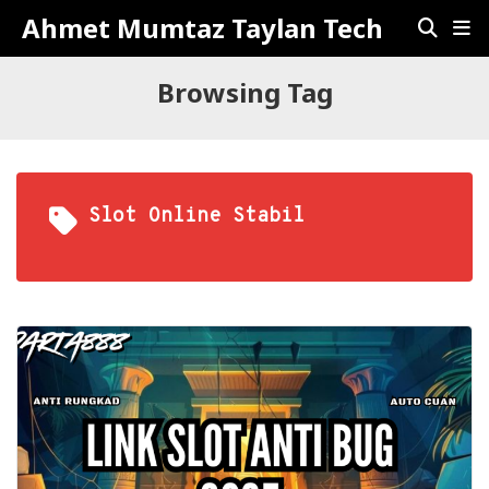
Ahmet Mumtaz Taylan Tech
Browsing Tag
Slot Online Stabil