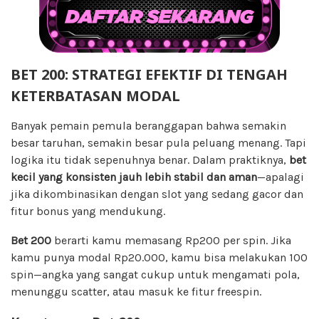
BET 200: STRATEGI EFEKTIF DI TENGAH
KETERBATASAN MODAL
Banyak pemain pemula beranggapan bahwa semakin
besar taruhan, semakin besar pula peluang menang. Tapi
logika itu tidak sepenuhnya benar. Dalam praktiknya,
bet
kecil yang konsisten jauh lebih stabil dan aman
—apalagi
jika dikombinasikan dengan slot yang sedang gacor dan
fitur bonus yang mendukung.
Bet 200
berarti kamu memasang Rp200 per spin. Jika
kamu punya modal Rp20.000, kamu bisa melakukan 100
spin—angka yang sangat cukup untuk mengamati pola,
menunggu scatter, atau masuk ke fitur freespin.