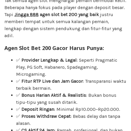
Tak semua agen slot menghargai pemain bermodal kecil.
Beberapa hanya fokus pada player dengan deposit besar.
Tapi
Jingga 888
agen slot bet 200 yang baik
justru
memberi tempat untuk semua kalangan pemain,
lengkap dengan sistem pendukung dan fitur-fitur yang
adil.
Agen Slot Bet 200 Gacor Harus Punya:
✅
Provider Lengkap & Legal
: Seperti Pragmatic
Play, PG Soft, Habanero, Spadegaming,
Microgaming.
✅
Fitur RTP Live dan Jam Gacor
: Transparansi waktu
terbaik bermain.
✅
Bonus Harian Aktif & Realistis
: Bukan bonus
tipu-tipu yang susah ditarik.
✅
Deposit Ringan
: Minimal Rp10.000–Rp20.000.
✅
Proses Withdraw Cepat
: Bebas delay dan tanpa
alasan.
✅
CS Aktif 24 Jam
: Ramah, profesional, dan bukan