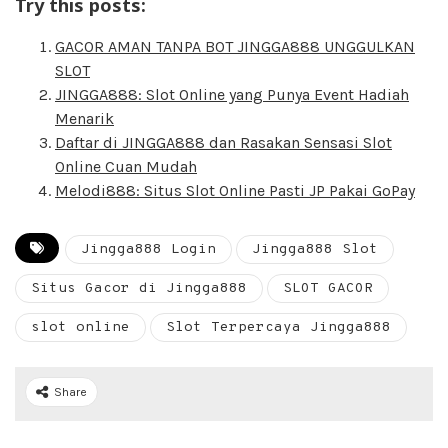
Try this posts:
GACOR AMAN TANPA BOT JINGGA888 UNGGULKAN
SLOT
JINGGA888: Slot Online yang Punya Event Hadiah
Menarik
Daftar di JINGGA888 dan Rasakan Sensasi Slot
Online Cuan Mudah
Melodi888: Situs Slot Online Pasti JP Pakai GoPay
Jingga888 Login
Jingga888 Slot
Situs Gacor di Jingga888
SLOT GACOR
slot online
Slot Terpercaya Jingga888
Share