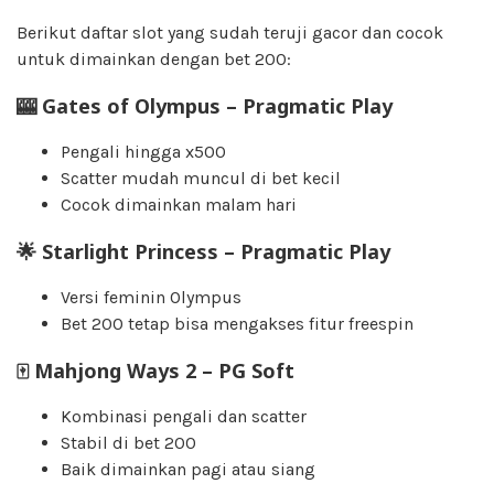
Berikut daftar slot yang sudah teruji gacor dan cocok
untuk dimainkan dengan bet 200:
🎰 Gates of Olympus – Pragmatic Play
Pengali hingga x500
Scatter mudah muncul di bet kecil
Cocok dimainkan malam hari
🌟 Starlight Princess – Pragmatic Play
Versi feminin Olympus
Bet 200 tetap bisa mengakses fitur freespin
🀄 Mahjong Ways 2 – PG Soft
Kombinasi pengali dan scatter
Stabil di bet 200
Baik dimainkan pagi atau siang