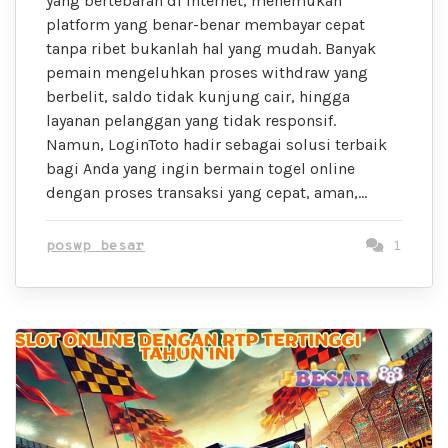
yang bertebaran di internet, menemukan
platform yang benar-benar membayar cepat
tanpa ribet bukanlah hal yang mudah. Banyak
pemain mengeluhkan proses withdraw yang
berbelit, saldo tidak kunjung cair, hingga
layanan pelanggan yang tidak responsif.
Namun, LoginToto hadir sebagai solusi terbaik
bagi Anda yang ingin bermain togel online
dengan proses transaksi yang cepat, aman,…
poswp besar
1