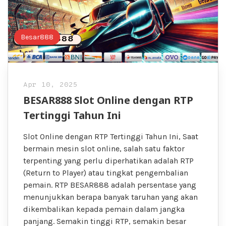
Besar888
Apr 10, 2025
BESAR888 Slot Online dengan RTP
Tertinggi Tahun Ini
Slot Online dengan RTP Tertinggi Tahun Ini, Saat
bermain mesin slot online, salah satu faktor
terpenting yang perlu diperhatikan adalah RTP
(Return to Player) atau tingkat pengembalian
pemain. RTP BESAR888 adalah persentase yang
menunjukkan berapa banyak taruhan yang akan
dikembalikan kepada pemain dalam jangka
panjang. Semakin tinggi RTP, semakin besar