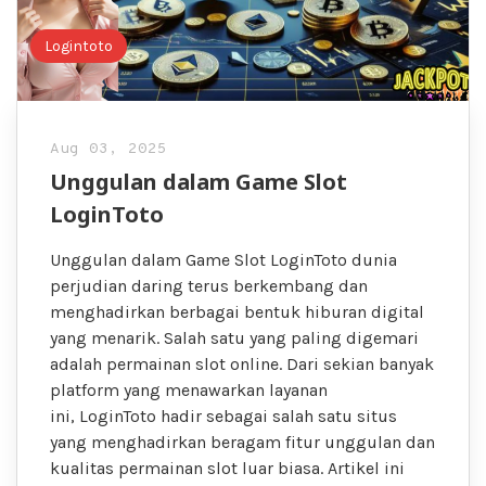
Logintoto
Aug 03, 2025
Unggulan dalam Game Slot
LoginToto
Unggulan dalam Game Slot LoginToto dunia
perjudian daring terus berkembang dan
menghadirkan berbagai bentuk hiburan digital
yang menarik. Salah satu yang paling digemari
adalah permainan slot online. Dari sekian banyak
platform yang menawarkan layanan
ini, LoginToto hadir sebagai salah satu situs
yang menghadirkan beragam fitur unggulan dan
kualitas permainan slot luar biasa. Artikel ini