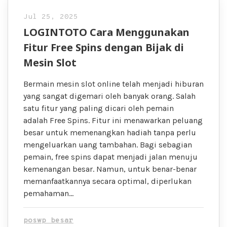
Jul 25, 2025
LOGINTOTO Cara Menggunakan
Fitur Free Spins dengan Bijak di
Mesin Slot
Bermain mesin slot online telah menjadi hiburan
yang sangat digemari oleh banyak orang. Salah
satu fitur yang paling dicari oleh pemain
adalah Free Spins. Fitur ini menawarkan peluang
besar untuk memenangkan hadiah tanpa perlu
mengeluarkan uang tambahan. Bagi sebagian
pemain, free spins dapat menjadi jalan menuju
kemenangan besar. Namun, untuk benar-benar
memanfaatkannya secara optimal, diperlukan
pemahaman…
poswp besar