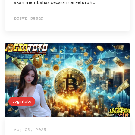
akan membahas secara menyeluruh…
poswp besar
Logintoto
Aug 03, 2025