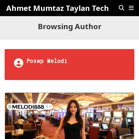
Ahmet Mumtaz Taylan Tech
Browsing Author
Poswp Melodi