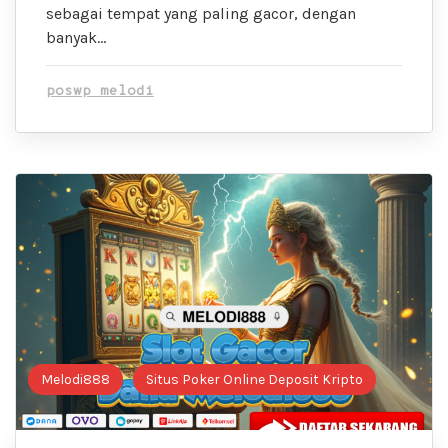
sebagai tempat yang paling gacor, dengan
banyak…
poswp melodi
Melodi888
Situs Poker Online Deposit Kripto