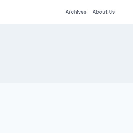
Archives
About Us