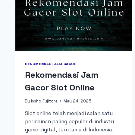
REKOMENDASI JAM GACOR
Rekomendasi Jam
Gacor Slot Online
By
Issho Fujitora
May 24, 2025
Slot online telah menjadi salah satu
permainan paling populer di industri
game digital, terutama di Indonesia.