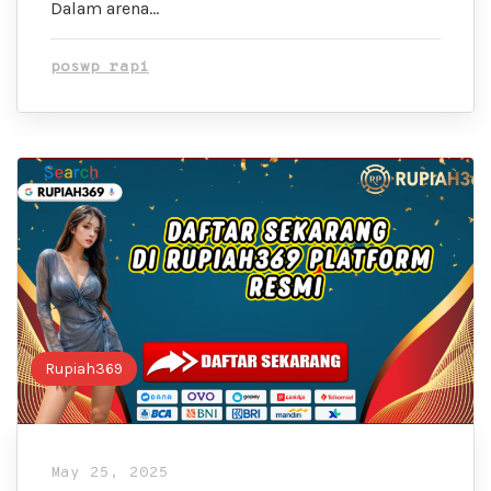
Dalam arena…
poswp rapi
Rupiah369
May 25, 2025