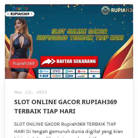
Rupiah369
May 23, 2025
SLOT ONLINE GACOR RUPIAH369
TERBAIK TIAP HARI
SLOT ONLINE GACOR Rupiah369 TERBAIK TIAP
HARI Di tengah gemuruh dunia digital yang kian