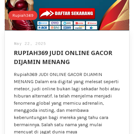
Rupiah369
May 22, 2025
RUPIAH369 JUDI ONLINE GACOR
DIJAMIN MENANG
Rupiah369 JUDI ONLINE GACOR DIJAMIN
MENANG Dalam era digital yang melesat seperti
meteor, judi online bukan lagi sekadar hobi atau
hiburan alternatif. Ia telah menjelma menjadi
fenomena global yang memicu adrenalin,
menggoda insting, dan membawa
keberuntungan bagi mereka yang tahu cara
bermainnya. Salah satu nama yang mulai
mencuat di jagat dunia maya