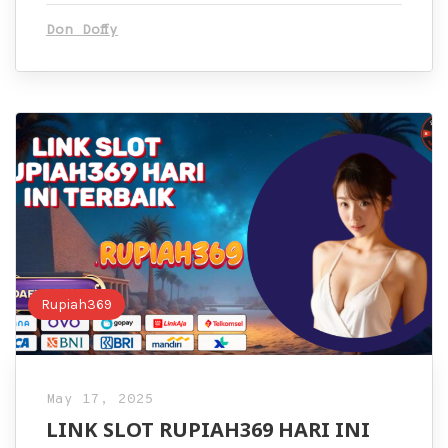
Don Doffy
Rupiah369
May 17, 2025
LINK SLOT RUPIAH369 HARI INI