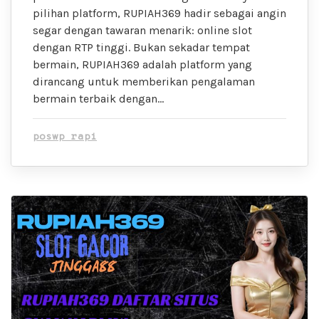
pilihan platform, RUPIAH369 hadir sebagai angin
segar dengan tawaran menarik: online slot
dengan RTP tinggi. Bukan sekadar tempat
bermain, RUPIAH369 adalah platform yang
dirancang untuk memberikan pengalaman
bermain terbaik dengan…
poswp rapi