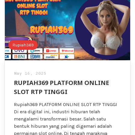
Rupiah369
May 16, 2025
RUPIAH369 PLATFORM ONLINE
SLOT RTP TINGGI
Rupiah369 PLATFORM ONLINE SLOT RTP TINGGI
Di era digital ini, industri hiburan telah
mengalami transformasi besar. Salah satu
bentuk hiburan yang paling digemari adalah
permainan slot online. Di tengah maraknya