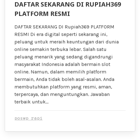
DAFTAR SEKARANG DI RUPIAH369
PLATFORM RESMI
DAFTAR SEKARANG DI Rupiah369 PLATFORM
RESMI Di era digital seperti sekarang ini,
peluang untuk meraih keuntungan dari dunia
online semakin terbuka lebar. Salah satu
peluang menarik yang sedang digandrungi
masyarakat Indonesia adalah bermain slot
online. Namun, dalam memilih platform
bermain, Anda tidak boleh asal-asalan. Anda
membutuhkan platform yang resmi, aman,
terpercaya, dan menguntungkan. Jawaban
terbaik untuk…
poswp rapi