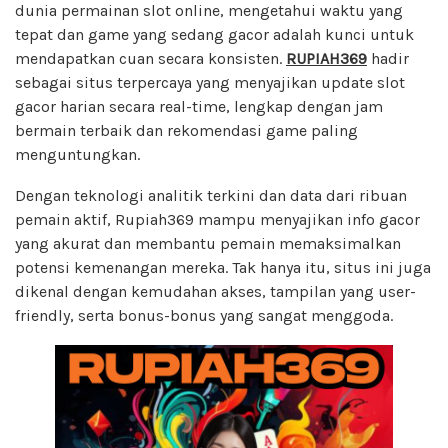
dunia permainan slot online, mengetahui waktu yang
tepat dan game yang sedang gacor adalah kunci untuk
mendapatkan cuan secara konsisten.
RUPIAH369
hadir
sebagai situs terpercaya yang menyajikan update slot
gacor harian secara real-time, lengkap dengan jam
bermain terbaik dan rekomendasi game paling
menguntungkan.
Dengan teknologi analitik terkini dan data dari ribuan
pemain aktif, Rupiah369 mampu menyajikan info gacor
yang akurat dan membantu pemain memaksimalkan
potensi kemenangan mereka. Tak hanya itu, situs ini juga
dikenal dengan kemudahan akses, tampilan yang user-
friendly, serta bonus-bonus yang sangat menggoda.