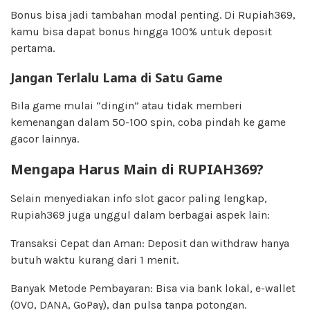
Bonus bisa jadi tambahan modal penting. Di Rupiah369,
kamu bisa dapat bonus hingga 100% untuk deposit
pertama.
Jangan Terlalu Lama di Satu Game
Bila game mulai “dingin” atau tidak memberi
kemenangan dalam 50-100 spin, coba pindah ke game
gacor lainnya.
Mengapa Harus Main di RUPIAH369?
Selain menyediakan info slot gacor paling lengkap,
Rupiah369 juga unggul dalam berbagai aspek lain:
Transaksi Cepat dan Aman: Deposit dan withdraw hanya
butuh waktu kurang dari 1 menit.
Banyak Metode Pembayaran: Bisa via bank lokal, e-wallet
(OVO, DANA, GoPay), dan pulsa tanpa potongan.