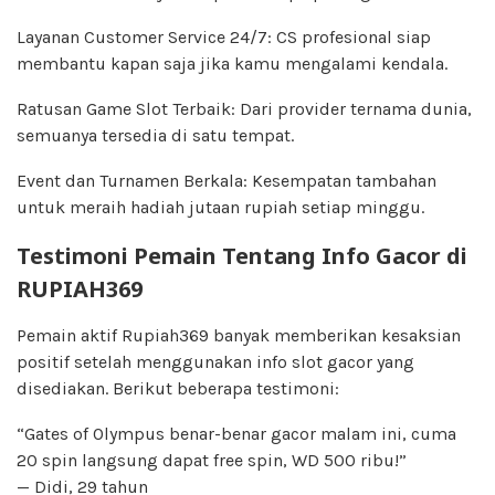
Layanan Customer Service 24/7: CS profesional siap
membantu kapan saja jika kamu mengalami kendala.
Ratusan Game Slot Terbaik: Dari provider ternama dunia,
semuanya tersedia di satu tempat.
Event dan Turnamen Berkala: Kesempatan tambahan
untuk meraih hadiah jutaan rupiah setiap minggu.
Testimoni Pemain Tentang Info Gacor di
RUPIAH369
Pemain aktif Rupiah369 banyak memberikan kesaksian
positif setelah menggunakan info slot gacor yang
disediakan. Berikut beberapa testimoni:
“Gates of Olympus benar-benar gacor malam ini, cuma
20 spin langsung dapat free spin, WD 500 ribu!”
— Didi, 29 tahun