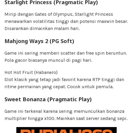
Starlight Princess (Pragmatic Play)
Mirip dengan Gates of Olympus, Starlight Princess
menawarkan volatilitas tinggi dan potensi maxwin besar.
Disarankan dimainkan malam hari.
Mahjong Ways 2 (PG Soft)
Game ini sering memberi scatter dan free spin beruntun.
Pola gacor biasanya muncul di pagi hari.
Hot Hot Fruit (Habanero)
Slot klasik yang tetap jadi favorit karena RTP tinggi dan
ritme permainan yang cepat. Cocok untuk pemula.
Sweet Bonanza (Pragmatic Play)
Game ini terkenal karena sering memunculkan bonanza
multiplier hingga x100. Mainkan saat server sedang sepi.