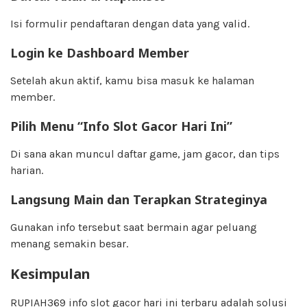
Isi formulir pendaftaran dengan data yang valid.
Login ke Dashboard Member
Setelah akun aktif, kamu bisa masuk ke halaman
member.
Pilih Menu “Info Slot Gacor Hari Ini”
Di sana akan muncul daftar game, jam gacor, dan tips
harian.
Langsung Main dan Terapkan Strateginya
Gunakan info tersebut saat bermain agar peluang
menang semakin besar.
Kesimpulan
RUPIAH369 info slot gacor hari ini terbaru adalah solusi