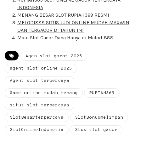
INDONESIA
MENANG BESAR SLOT RUPIAH369 RESMI
MELODI888 SITUS JUDI ONLINE MUDAH MAXWIN
DAN TERGACOR DI TAHUN INI
Main Slot Gacor Dana Hanya di Melodi888
Agen slot gacor 2025
agent slot online 2025
Agent slot terpercaya
Game online mudah menang
RUPIAH369
situs slot terpercaya
SlotBesarterpercaya
SlotBonusmelimpah
SlotOnlineIndonesia
Stus slot gacor