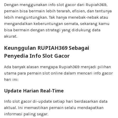
Dengan menggunakan info slot gacor dari Rupiah369,
pemain bisa bermain lebih terarah, efisien, dan tentunya
lebih menguntungkan. Tak hanya menebak-nebak atau
mengandalkan keberuntungan semata, sekarang kamu
bisa bermain dengan strategi yang didukung data
akurat.
Keunggulan RUPIAH369 Sebagai
Penyedia Info Slot Gacor
Ada banyak alasan mengapa Rupiah369 menjadi pilihan
utama para pemain slot online dalam mencari info gacor
hari ini:
Update Harian Real-Time
Info slot gacor di-update setiap hari berdasarkan data
aktual. Ini memastikan pemain selalu mendapatkan
informasi paling segar.