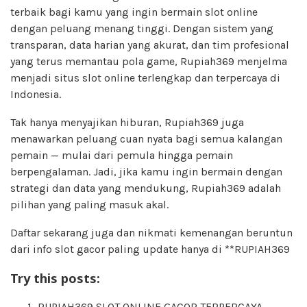
terbaik bagi kamu yang ingin bermain slot online
dengan peluang menang tinggi. Dengan sistem yang
transparan, data harian yang akurat, dan tim profesional
yang terus memantau pola game, Rupiah369 menjelma
menjadi situs slot online terlengkap dan terpercaya di
Indonesia.
Tak hanya menyajikan hiburan, Rupiah369 juga
menawarkan peluang cuan nyata bagi semua kalangan
pemain — mulai dari pemula hingga pemain
berpengalaman. Jadi, jika kamu ingin bermain dengan
strategi dan data yang mendukung, Rupiah369 adalah
pilihan yang paling masuk akal.
Daftar sekarang juga dan nikmati kemenangan beruntun
dari info slot gacor paling update hanya di **RUPIAH369
Try this posts:
RUPIAH369 SLOT ONLINE GACOR TERPERCAYA