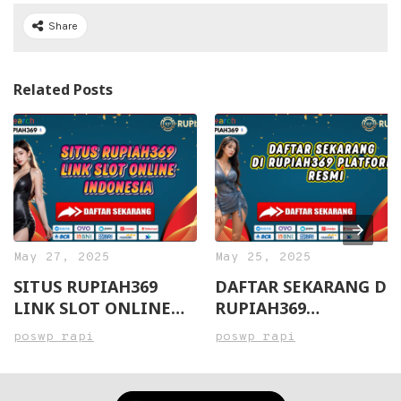
Share
Related Posts
May 27, 2025
May 25, 2025
SITUS RUPIAH369
DAFTAR SEKARANG DI
LINK SLOT ONLINE
RUPIAH369
INDONESIA
PLATFORM RESMI
poswp rapi
poswp rapi