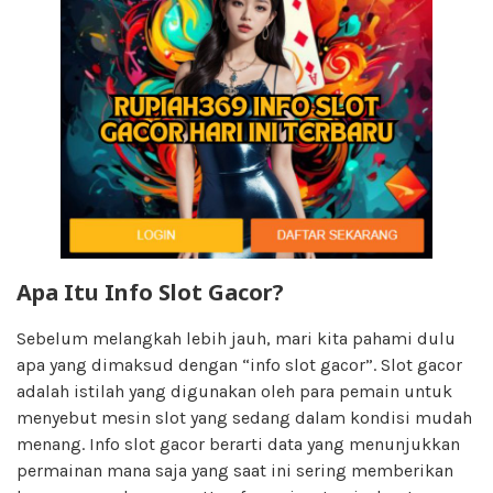
Apa Itu Info Slot Gacor?
Sebelum melangkah lebih jauh, mari kita pahami dulu
apa yang dimaksud dengan “info slot gacor”. Slot gacor
adalah istilah yang digunakan oleh para pemain untuk
menyebut mesin slot yang sedang dalam kondisi mudah
menang. Info slot gacor berarti data yang menunjukkan
permainan mana saja yang saat ini sering memberikan