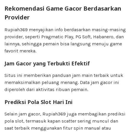
Rekomendasi Game Gacor Berdasarkan
Provider
Rupiah369 menyajikan info berdasarkan masing-masing
provider, seperti Pragmatic Play, PG Soft, Habanero, dan
lainnya, sehingga pemain bisa langsung menuju game
favorit mereka.
Jam Gacor yang Terbukti Efektif
Situs ini memberikan panduan jam main terbaik untuk
memaksimalkan peluang menang. Data jam gacor ini
diperoleh dari aktivitas ribuan pemain.
Prediksi Pola Slot Hari Ini
Selain jam gacor, Rupiah369 juga membagikan prediksi
pola slot, termasuk kapan scatter sering muncul dan
saat terbaik menggunakan fitur spin manual atau