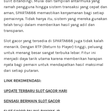
sulit ditandingi. Mulai dari tampilan antarmuka yang
ramah pengguna hingga sistem transaksi yang cepat dan
aman, SPARTA888 memastikan kenyamanan bagi setiap
pemainnya. Tidak hanya itu, sistem yang mereka gunakan
telah teruji dalam memberikan hasil yang adil dan
transparan.
Slot gacor yang tersedia di SPARTA888 juga tidak kalah
menarik. Dengan RTP (Return to Player) tinggi, peluang
untuk menang besar sangat terbuka lebar. Fitur ini
menjadi daya tarik utama karena memberikan harapan
nyata bagi pemain untuk mendapatkan hasil maksimal
dari setiap putaran.
LINK REKOMENDASI:
UPDATE TERBARU SLOT GACOR HARI
SENSASI BERMAIN SLOT GACOR