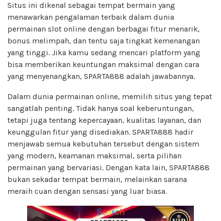
Situs ini dikenal sebagai tempat bermain yang
menawarkan pengalaman terbaik dalam dunia
permainan slot online dengan berbagai fitur menarik,
bonus melimpah, dan tentu saja tingkat kemenangan
yang tinggi. Jika kamu sedang mencari platform yang
bisa memberikan keuntungan maksimal dengan cara
yang menyenangkan, SPARTA888 adalah jawabannya.
Dalam dunia permainan online, memilih situs yang tepat
sangatlah penting. Tidak hanya soal keberuntungan,
tetapi juga tentang kepercayaan, kualitas layanan, dan
keunggulan fitur yang disediakan. SPARTA888 hadir
menjawab semua kebutuhan tersebut dengan sistem
yang modern, keamanan maksimal, serta pilihan
permainan yang bervariasi. Dengan kata lain, SPARTA888
bukan sekadar tempat bermain, melainkan sarana
meraih cuan dengan sensasi yang luar biasa.