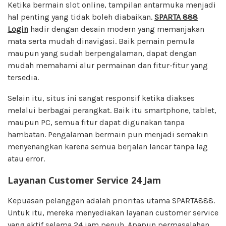
Ketika bermain slot online, tampilan antarmuka menjadi
hal penting yang tidak boleh diabaikan.
SPARTA 888
Login
hadir dengan desain modern yang memanjakan
mata serta mudah dinavigasi. Baik pemain pemula
maupun yang sudah berpengalaman, dapat dengan
mudah memahami alur permainan dan fitur-fitur yang
tersedia.
Selain itu, situs ini sangat responsif ketika diakses
melalui berbagai perangkat. Baik itu smartphone, tablet,
maupun PC, semua fitur dapat digunakan tanpa
hambatan. Pengalaman bermain pun menjadi semakin
menyenangkan karena semua berjalan lancar tanpa lag
atau error.
Layanan Customer Service 24 Jam
Kepuasan pelanggan adalah prioritas utama SPARTA888.
Untuk itu, mereka menyediakan layanan customer service
yang aktif selama 24 jam penuh. Apapun permasalahan