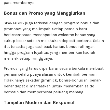
para membernya.
Bonus dan Promo yang Menggiurkan
SPARTA888 juga terkenal dengan program bonus dan
promonya yang melimpah. Setiap pemain baru
berkesempatan mendapatkan welcome bonus yang
cukup besar setelah melakukan deposit pertama. Selain
itu, tersedia juga cashback harian, bonus rollingan,
hingga program loyalitas yang memberikan hadiah
menarik setiap minggunya.
Promosi yang terus diperbarui secara berkala membuat
pemain selalu punya alasan untuk kembali bermain.
Tidak hanya sekadar gimmick, bonus-bonus ini benar-
benar dapat dimanfaatkan untuk menambah saldo
bermain dan memperbesar peluang menang.
Tampilan Modern dan Responsif