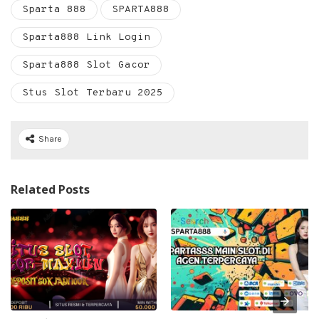
Sparta 888
SPARTA888
Sparta888 Link Login
Sparta888 Slot Gacor
Stus Slot Terbaru 2025
Share
Related Posts