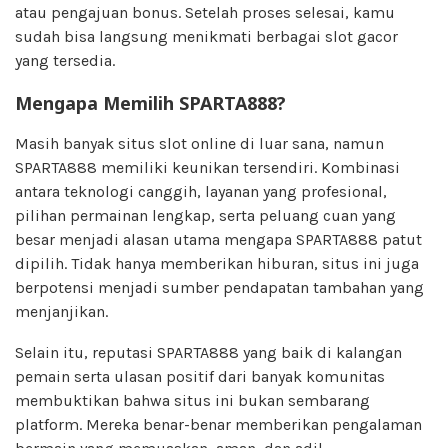
atau pengajuan bonus. Setelah proses selesai, kamu
sudah bisa langsung menikmati berbagai slot gacor
yang tersedia.
Mengapa Memilih SPARTA888?
Masih banyak situs slot online di luar sana, namun
SPARTA888 memiliki keunikan tersendiri. Kombinasi
antara teknologi canggih, layanan yang profesional,
pilihan permainan lengkap, serta peluang cuan yang
besar menjadi alasan utama mengapa SPARTA888 patut
dipilih. Tidak hanya memberikan hiburan, situs ini juga
berpotensi menjadi sumber pendapatan tambahan yang
menjanjikan.
Selain itu, reputasi SPARTA888 yang baik di kalangan
pemain serta ulasan positif dari banyak komunitas
membuktikan bahwa situs ini bukan sembarang
platform. Mereka benar-benar memberikan pengalaman