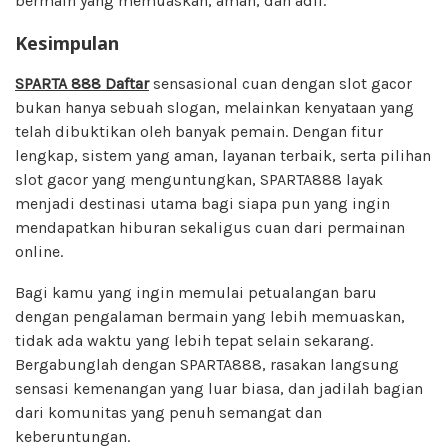
bermain yang memuaskan, aman, dan adil.
Kesimpulan
SPARTA 888 Daftar
sensasional cuan dengan slot gacor
bukan hanya sebuah slogan, melainkan kenyataan yang
telah dibuktikan oleh banyak pemain. Dengan fitur
lengkap, sistem yang aman, layanan terbaik, serta pilihan
slot gacor yang menguntungkan, SPARTA888 layak
menjadi destinasi utama bagi siapa pun yang ingin
mendapatkan hiburan sekaligus cuan dari permainan
online.
Bagi kamu yang ingin memulai petualangan baru
dengan pengalaman bermain yang lebih memuaskan,
tidak ada waktu yang lebih tepat selain sekarang.
Bergabunglah dengan SPARTA888, rasakan langsung
sensasi kemenangan yang luar biasa, dan jadilah bagian
dari komunitas yang penuh semangat dan
keberuntungan.