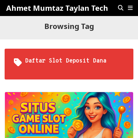
Ahmet Mumtaz Taylan Tech
Browsing Tag
Daftar Slot Deposit Dana