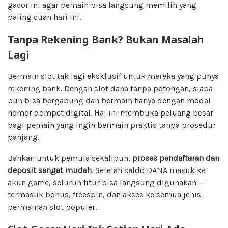
gacor ini agar pemain bisa langsung memilih yang
paling cuan hari ini.
Tanpa Rekening Bank? Bukan Masalah
Lagi
Bermain slot tak lagi eksklusif untuk mereka yang punya
rekening bank. Dengan
slot dana tanpa potongan
, siapa
pun bisa bergabung dan bermain hanya dengan modal
nomor dompet digital. Hal ini membuka peluang besar
bagi pemain yang ingin bermain praktis tanpa prosedur
panjang.
Bahkan untuk pemula sekalipun,
proses pendaftaran dan
deposit sangat mudah
. Setelah saldo DANA masuk ke
akun game, seluruh fitur bisa langsung digunakan —
termasuk bonus, freespin, dan akses ke semua jenis
permainan slot populer.