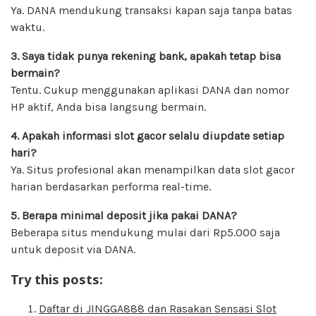
Ya. DANA mendukung transaksi kapan saja tanpa batas
waktu.
3. Saya tidak punya rekening bank, apakah tetap bisa
bermain?
Tentu. Cukup menggunakan aplikasi DANA dan nomor
HP aktif, Anda bisa langsung bermain.
4. Apakah informasi slot gacor selalu diupdate setiap
hari?
Ya. Situs profesional akan menampilkan data slot gacor
harian berdasarkan performa real-time.
5. Berapa minimal deposit jika pakai DANA?
Beberapa situs mendukung mulai dari Rp5.000 saja
untuk deposit via DANA.
Try this posts:
Daftar di JINGGA888 dan Rasakan Sensasi Slot