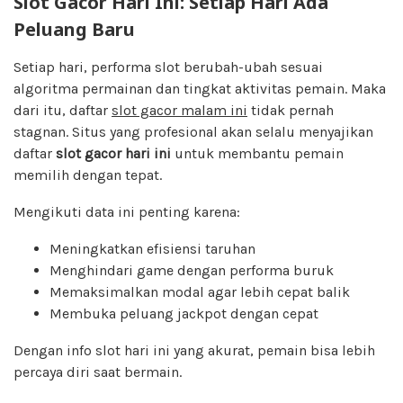
Slot Gacor Hari Ini: Setiap Hari Ada
Peluang Baru
Setiap hari, performa slot berubah-ubah sesuai
algoritma permainan dan tingkat aktivitas pemain. Maka
dari itu, daftar
slot gacor malam ini
tidak pernah
stagnan. Situs yang profesional akan selalu menyajikan
daftar
slot gacor hari ini
untuk membantu pemain
memilih dengan tepat.
Mengikuti data ini penting karena:
Meningkatkan efisiensi taruhan
Menghindari game dengan performa buruk
Memaksimalkan modal agar lebih cepat balik
Membuka peluang jackpot dengan cepat
Dengan info slot hari ini yang akurat, pemain bisa lebih
percaya diri saat bermain.