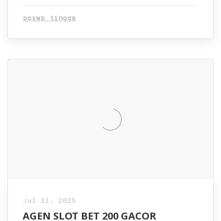
poswp jingga
Jingga888
Jul 31, 2025
AGEN SLOT BET 200 GACOR