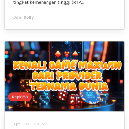
tingkat kemenangan tinggi (RTP…
Don Doffy
Rapi888
Apr 10, 2025