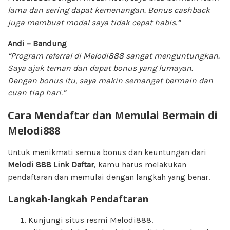
lama dan sering dapat kemenangan. Bonus cashback
juga membuat modal saya tidak cepat habis.”
Andi – Bandung
“Program referral di Melodi888 sangat menguntungkan.
Saya ajak teman dan dapat bonus yang lumayan.
Dengan bonus itu, saya makin semangat bermain dan
cuan tiap hari.”
Cara Mendaftar dan Memulai Bermain di
Melodi888
Untuk menikmati semua bonus dan keuntungan dari
Melodi 888 Link Daftar
, kamu harus melakukan
pendaftaran dan memulai dengan langkah yang benar.
Langkah-langkah Pendaftaran
Kunjungi situs resmi Melodi888.