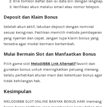
Klik tombol daftar dan isi data diri dengan lengkap.
Verifikasi akun melalui email atau nomor telepon.
Deposit dan Klaim Bonus
Setelah akun aktif, lakukan deposit dengan nominal
sesuai keinginan. Pastikan memilih metode pembayaran
yang nyaman dan cepat. Jangan lupa klaim bonus yang
tersedia agar modal bermain bertambah.
Mulai Bermain Slot dan Manfaatkan Bonus
Pilih game slot
Melodi888 Link Alternatif
favorit dan
gunakan bonus untuk meningkatkan peluang menang.
Selalu perhatikan aturan main dan ketentuan bonus agar
tidak kehilangan hak.
Kesimpulan
MELODI888 SLOT ONLINE BANYAK BONUS HARI memang