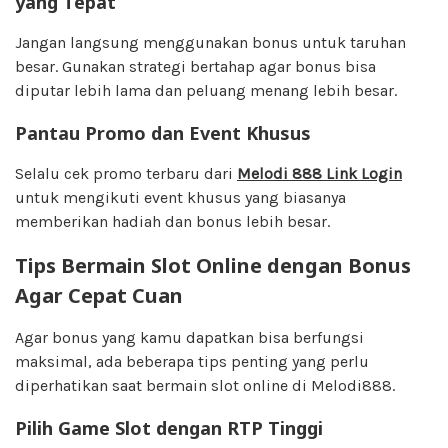
yang Tepat
Jangan langsung menggunakan bonus untuk taruhan
besar. Gunakan strategi bertahap agar bonus bisa
diputar lebih lama dan peluang menang lebih besar.
Pantau Promo dan Event Khusus
Selalu cek promo terbaru dari
Melodi 888 Link Login
untuk mengikuti event khusus yang biasanya
memberikan hadiah dan bonus lebih besar.
Tips Bermain Slot Online dengan Bonus
Agar Cepat Cuan
Agar bonus yang kamu dapatkan bisa berfungsi
maksimal, ada beberapa tips penting yang perlu
diperhatikan saat bermain slot online di Melodi888.
Pilih Game Slot dengan RTP Tinggi