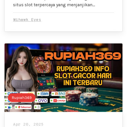
situs slot terpercaya yang menjanjikan…
Mihawk Eyes
Rupiah369
Apr 20, 2025