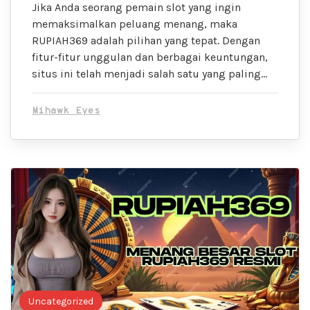
Jika Anda seorang pemain slot yang ingin
memaksimalkan peluang menang, maka
RUPIAH369 adalah pilihan yang tepat. Dengan
fitur-fitur unggulan dan berbagai keuntungan,
situs ini telah menjadi salah satu yang paling…
Mihawk Eyes
Uncategorized