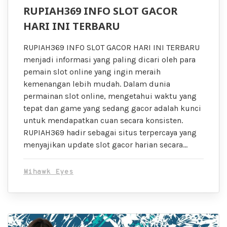
RUPIAH369 INFO SLOT GACOR
HARI INI TERBARU
RUPIAH369 INFO SLOT GACOR HARI INI TERBARU
menjadi informasi yang paling dicari oleh para
pemain slot online yang ingin meraih
kemenangan lebih mudah. Dalam dunia
permainan slot online, mengetahui waktu yang
tepat dan game yang sedang gacor adalah kunci
untuk mendapatkan cuan secara konsisten.
RUPIAH369 hadir sebagai situs terpercaya yang
menyajikan update slot gacor harian secara…
Mihawk Eyes