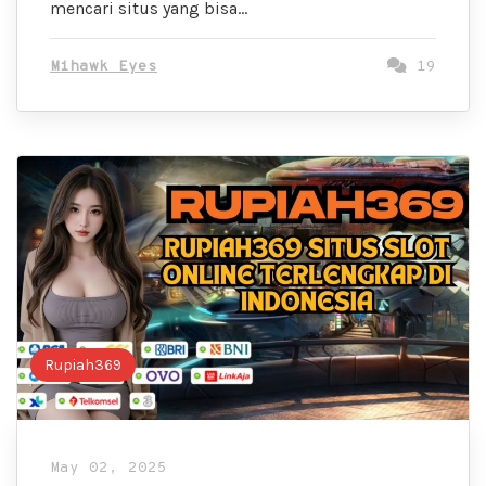
mencari situs yang bisa…
Mihawk Eyes
19
Rupiah369
May 02, 2025